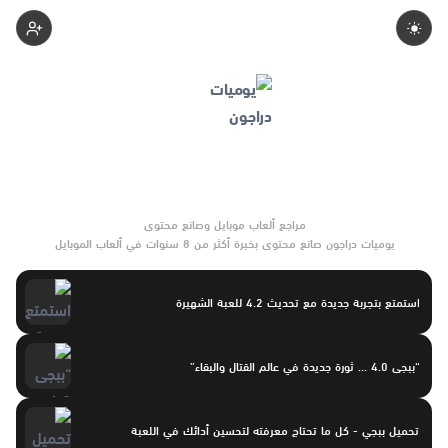
Space
يوميات دراجون صانع محتوى بخبرة أكثر من 8 سنوات في ألعاب الموبايل
والتحديثات وأدوات الألعاب. يركّز على مقارنات واضحة وتوصيات موثوقة
تساعد القرّاء على الاختيار بثقة.
استمتع بتجربة جديدة مع تحديث 4.2 للعبة الشهيرة
“ببجى 4.0 … ثورة جديدة في عالم القتال والبقاء”
تحميل ببجي - كل ما تحتاج معرفته لتحسين أدائك في اللعبة