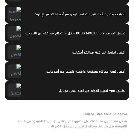
لعبة جديدة وشائعة تتيح لك لعب لودو مع أصدقائك عبر الإنترنت
تحميل تحديث PUBG MOBILE 3.2 - كل ما تحتاج معرفته عن التحديث
افضل تطبيق لمراقبة هواتف أطفالك
أفضل لعبة محاكاة عسكرية واقعية تلعبها مع أصدقائك
تطبيق vpn لتغيير الدوله فى لعبة ببجى موبايل
مدعوم من منصة فولدر تطبيقات
تسعى منصتنا إلى مساعدتك على تحقيق دخل إضافي عبر الرابط الموجود في النبذة
التعريفية بكل سهولة. يمكنك الانضمام من خلال
انضم الآن
.