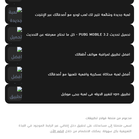
لعبة جديدة وشائعة تتيح لك لعب لودو مع أصدقائك عبر الإنترنت
تحميل تحديث PUBG MOBILE 3.2 - كل ما تحتاج معرفته عن التحديث
افضل تطبيق لمراقبة هواتف أطفالك
أفضل لعبة محاكاة عسكرية واقعية تلعبها مع أصدقائك
تطبيق vpn لتغيير الدوله فى لعبة ببجى موبايل
مدعوم من منصة فولدر تطبيقات
تسعى منصتنا إلى مساعدتك على تحقيق دخل إضافي عبر الرابط الموجود في النبذة
التعريفية بكل سهولة. يمكنك الانضمام من خلال
انضم الآن
.