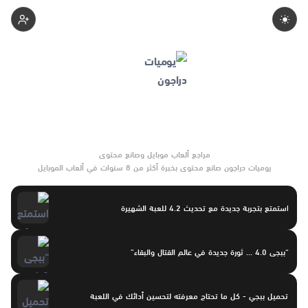
Space
يوميات دراجون صانع محتوى بخبرة أكثر من 8 سنوات في ألعاب الموبايل
والتحديثات وأدوات الألعاب. يركّز على مقارنات واضحة وتوصيات موثوقة
تساعد القرّاء على الاختيار بثقة.
استمتع بتجربة جديدة مع تحديث 4.2 للعبة الشهيرة
“ببجى 4.0 … ثورة جديدة في عالم القتال والبقاء”
تحميل ببجي - كل ما تحتاج معرفته لتحسين أدائك في اللعبة